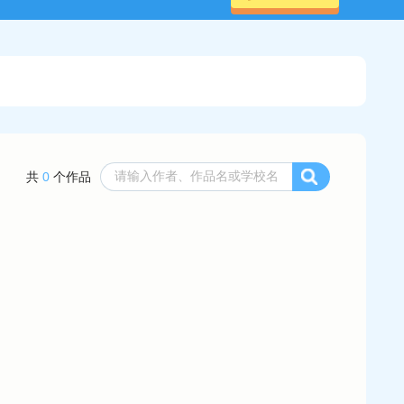
共
0
个作品